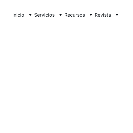
Inicio
Servicios
Recursos
Revista
 análisis bioinformático de datos d