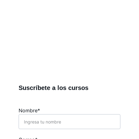
Conoce todos los servicios que el IGBM 
ofrece en educación científica, servicios 
de laboratorio, cosmética natural, 
fabricación digital y para emprendedores.
Suscríbete a los cursos
Nombre*