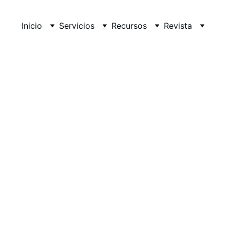
Inicio
Servicios
Recursos
Revista
Introducción al análisis de secuenc
avor sigue las instrucciones de la docente para aprovechar e
ya que esta página dejará de funcionar mañana.