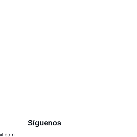
tural, fabricación digital y para emprendedores.
Síguenos
il.com