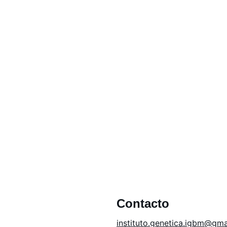
ducación científica, servicios de laboratorio, cosmética na
Contacto
in
stituto.genetica.igbm@gma