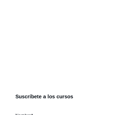
Conoce todos los servicios que el IGBM 
ofrece en educación científica, servicios 
de laboratorio, cosmética natural, 
fabricación digital y para emprendedores.
Suscríbete a los cursos